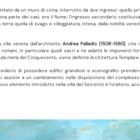
itato da un muro di cinta, interrotto da due ingressi: quello princ
a parte dei casi, era il fiume; l’ingresso secondario costituiva il
terra quella di svago e villeggiatura, intesa, dalla nobiltà vene
 villa veneta dall’architetto
Andrea Palladio (1508-1580)
, che 
i romani, in particolare quelli sacri e ne adattò le imponenti for
onda metà del Cinquecento, viene definita Architettura Templare.
esiderio di possedere edifici grandiosi e scenografici prendend
si assiste a un cambiamento nella disposizione del complesso v
ovo elemento introdotto nella villa del Seicento è l’oratorio, acce