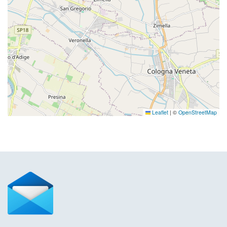
Leaflet
|
©
OpenStreetMap